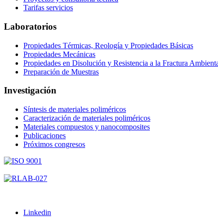
Tarifas servicios
Laboratorios
Propiedades Térmicas, Reología y Propiedades Básicas
Propiedades Mecánicas
Propiedades en Disolución y Resistencia a la Fractura Ambient
Preparación de Muestras
Investigación
Síntesis de materiales poliméricos
Caracterización de materiales poliméricos
Materiales compuestos y nanocomposites
Publicaciones
Próximos congresos
Linkedin