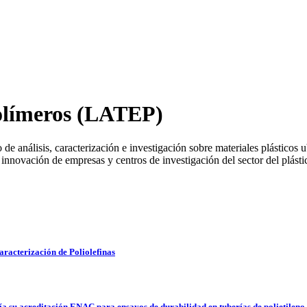
Polímeros (LATEP)
e análisis, caracterización e investigación sobre materiales plásticos 
e innovación de empresas y centros de investigación del sector del plásti
racterización de Poliolefinas
 su acreditación ENAC para ensayos de durabilidad en tuberías de polietileno